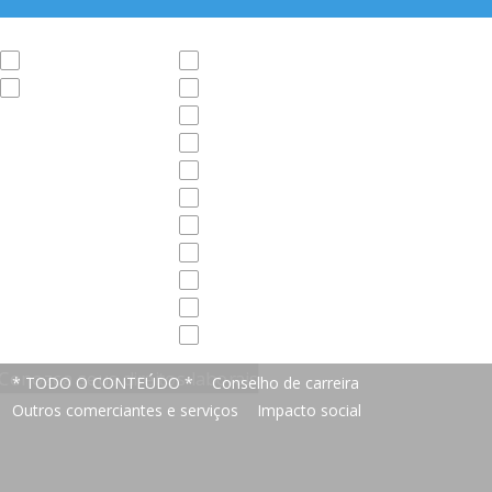
Categoria
País
Conselho de carreira
Argentina
Empreendedorismo
Bolívia
Brasil
Chile
Colômbia
Cuba
Equador
México
Peru
Uruguai
Venezuela
* TODO O CONTEÚDO *
Conselho de carreira
Outros comerciantes e serviços
Impacto social