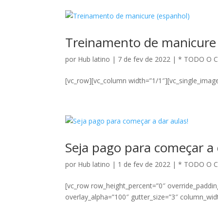
Treinamento de manicure 
por
Hub latino
|
7 de fev de 2022
|
* TODO O 
[vc_row][vc_column width=”1/1″][vc_single_imag
Seja pago para começar a 
por
Hub latino
|
1 de fev de 2022
|
* TODO O 
[vc_row row_height_percent=”0″ override_paddi
overlay_alpha=”100″ gutter_size=”3″ column_widt