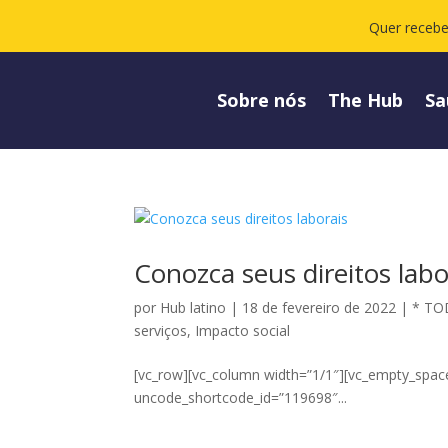
Quer recebe
Sobre nós
The Hub
Sa
Conozca seus direitos labo
por
Hub latino
|
18 de fevereiro de 2022
|
* TO
serviços
,
Impacto social
[vc_row][vc_column width=”1/1″][vc_empty_spac
uncode_shortcode_id=”119698″...