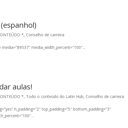
(espanhol)
CONTEÚDO *
,
Conselho de carreira
e media=”89537″ media_width_percent=”100″...
dar aulas!
CONTEÚDO *
,
Todo o conteúdo do Latin Hub
,
Conselho de carreira
ng=”yes” h_padding=”2″ top_padding=”5″ bottom_padding=”3″
h_percent=”100″...