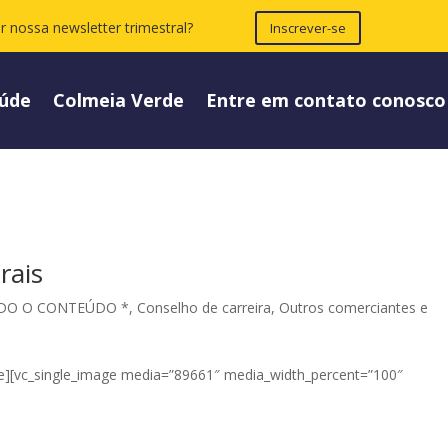
r nossa newsletter trimestral?
Inscrever-se
úde
Colmeia Verde
Entre em contato conosco
rais
DO O CONTEÚDO *
,
Conselho de carreira
,
Outros comerciantes e
e][vc_single_image media=”89661″ media_width_percent=”100″