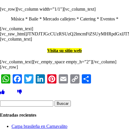
[vc_row][vc_column width=”1/1″][vc_column_text]
Música * Baile * Mercado callejero * Catering * Eventos *
[/vc_column_text]
[vc_raw_html]JTNDJTJGcCUzRSUzQ2lmcmFtZSUyMHRpdGxlJ
[vc_column_text]
Visita su sitio web
[/vc_column_text][vc_empty_space empty_h=”2″][/vc_column]
[/vc_row]
WhatsApp
Facebook
Twitter
LinkedIn
Pinterest
Email
Copy
Compartir
Link
Buscar:
Entradas recientes
Carpa brasileña en Carnavalito