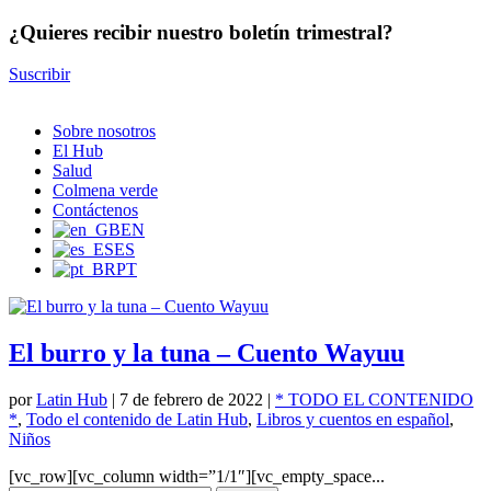
¿Quieres recibir nuestro boletín trimestral?
Suscribir
Sobre nosotros
El Hub
Salud
Colmena verde
Contáctenos
EN
ES
PT
El burro y la tuna – Cuento Wayuu
por
Latin Hub
|
7 de febrero de 2022
|
* TODO EL CONTENIDO
*
,
Todo el contenido de Latin Hub
,
Libros y cuentos en español
,
Niños
[vc_row][vc_column width=”1/1″][vc_empty_space...