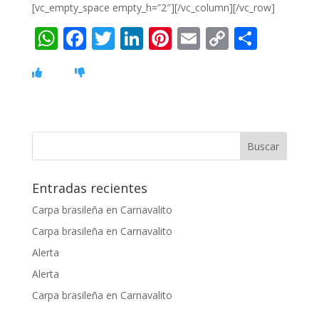
[vc_empty_space empty_h=”2″][/vc_column][/vc_row]
W
F
T
Li
Pi
E
C
C
h
ac
w
n
nt
m
o
o
at
e
itt
k
er
ai
p
m
s
b
er
e
e
l
y
p
A
o
dI
st
Li
ar
p
o
n
n
ti
p
k
k
r
Entradas recientes
Carpa brasileña en Carnavalito
Carpa brasileña en Carnavalito
Alerta
Alerta
Carpa brasileña en Carnavalito