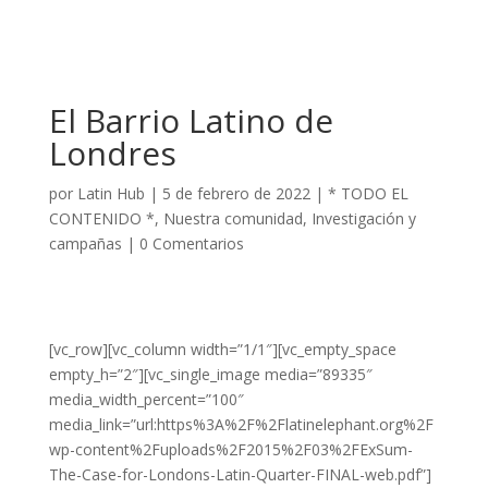
El Barrio Latino de
Londres
por
Latin Hub
|
5 de febrero de 2022
|
* TODO EL
CONTENIDO *
,
Nuestra comunidad
,
Investigación y
campañas
|
0 Comentarios
[vc_row][vc_column width=”1/1″][vc_empty_space
empty_h=”2″][vc_single_image media=”89335″
media_width_percent=”100″
media_link=”url:https%3A%2F%2Flatinelephant.org%2F
wp-content%2Fuploads%2F2015%2F03%2FExSum-
The-Case-for-Londons-Latin-Quarter-FINAL-web.pdf”]