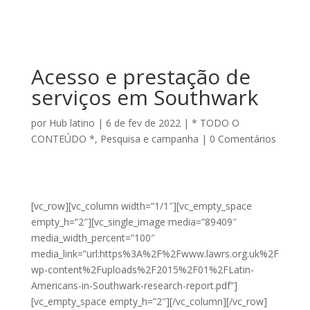
Acesso e prestação de
serviços em Southwark
por
Hub latino
|
6 de fev de 2022
|
* TODO O
CONTEÚDO *
,
Pesquisa e campanha
|
0 Comentários
[vc_row][vc_column width=”1/1″][vc_empty_space
empty_h=”2″][vc_single_image media=”89409″
media_width_percent=”100″
media_link=”url:https%3A%2F%2Fwww.lawrs.org.uk%2F
wp-content%2Fuploads%2F2015%2F01%2FLatin-
Americans-in-Southwark-research-report.pdf”]
[vc_empty_space empty_h=”2″][/vc_column][/vc_row]