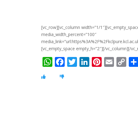
[vc_row][vc_column width=”1/1″][vc_empty_spac
media_width_percent=”100″
media_link=”url:https%3A%2F%2Fkclpure.kcl.ac.
[vc_empty_space empty_h=”2″][/vc_column][/vc_
W
F
T
Li
Pi
E
C
h
ac
w
n
nt
m
o
at
e
itt
k
er
ai
p
s
b
er
e
e
l
y
A
o
dI
st
Li
p
o
n
n
p
k
k