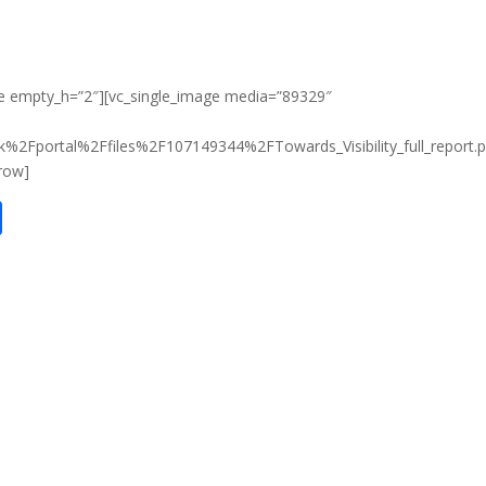
e empty_h=”2″][vc_single_image media=”89329″
uk%2Fportal%2Ffiles%2F107149344%2FTowards_Visibility_full_report.p
row]
S
h
ar
e