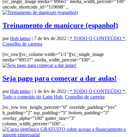
[vc_single_image media=”89661″ media_width_percent=”100″
uncode_shortcode_id=”119698″...
Treinamento de manicure (espanhol)
por
Hub latino
|
7 de fev de 2022
|
* TODO O CONTEÚDO *
,
Conselho de carreira
[vc_row][vc_column width=”1/1″][vc_single_image
media=”89537″ media_width_percent=”100″...
Seja pago para começar a dar aulas!
por
Hub latino
|
1 de fev de 2022
|
* TODO O CONTEÚDO *
,
Todo o conteúdo do Latin Hub
,
Conselho de carreira
[vc_row row_height_percent=”0″ override_padding=”yes”
h_padding=”2″ top_padding=”5″ bottom_padding=”3″
overlay_alpha=”100″ gutter_size=”3″
column_width_percent=”100″...