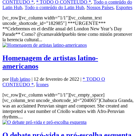
CONTEÚDO *
,
* TODO O CONTEÚDO *
,
Todo o conteúdo do
Latin Hub
,
Todo o conteúdo do Latin Hub
,
Nossos Países
,
Esportes
[vc_row][vc_column width=”1/1″][vc_column_text
uncode_shortcode_id=”182985″] ***URGENTE***
**Celebremos en el desfile anual del London New Year’s Day
Parade** Como? @carnavaldelpueblo tiene como misión promover
la herencia cultural...
Homenagem de artistas latino-
americanos
por
Hub latino
|
12 de fevereiro de 2022
|
* TODO O
CONTEÚDO *
,
Ícones
[vc_row][vc_column width=”1/1″][vc_empty_space]
[vc_column_text uncode_shortcode_id=”204065″]Chabuca Granda,
was an acclaimed Peruvian singer and composer. She created and
interpreted a vast number of Criollo waltzes with Afro-Peruvian
rhythms....
O debate pró-vida e pró-escolha esquenta