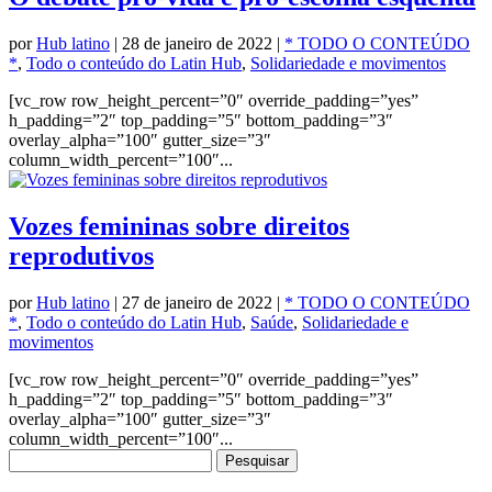
por
Hub latino
|
28 de janeiro de 2022
|
* TODO O CONTEÚDO
*
,
Todo o conteúdo do Latin Hub
,
Solidariedade e movimentos
[vc_row row_height_percent=”0″ override_padding=”yes”
h_padding=”2″ top_padding=”5″ bottom_padding=”3″
overlay_alpha=”100″ gutter_size=”3″
column_width_percent=”100″...
Vozes femininas sobre direitos
reprodutivos
por
Hub latino
|
27 de janeiro de 2022
|
* TODO O CONTEÚDO
*
,
Todo o conteúdo do Latin Hub
,
Saúde
,
Solidariedade e
movimentos
[vc_row row_height_percent=”0″ override_padding=”yes”
h_padding=”2″ top_padding=”5″ bottom_padding=”3″
overlay_alpha=”100″ gutter_size=”3″
column_width_percent=”100″...
Pesquisar
por: