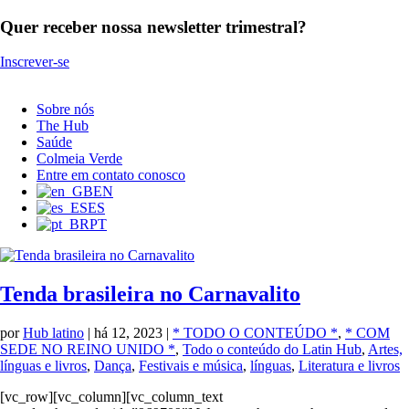
Quer receber nossa newsletter trimestral?
Inscrever-se
Sobre nós
The Hub
Saúde
Colmeia Verde
Entre em contato conosco
EN
ES
PT
Tenda brasileira no Carnavalito
por
Hub latino
|
há 12, 2023
|
* TODO O CONTEÚDO *
,
* COM
SEDE NO REINO UNIDO *
,
Todo o conteúdo do Latin Hub
,
Artes,
línguas e livros
,
Dança
,
Festivais e música
,
línguas
,
Literatura e livros
[vc_row][vc_column][vc_column_text