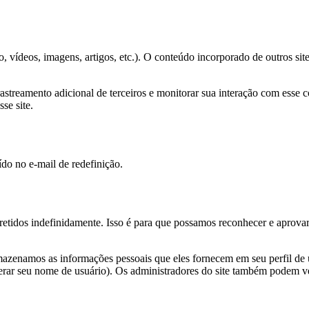
o, vídeos, imagens, artigos, etc.). O conteúdo incorporado de outros s
rastreamento adicional de terceiros e monitorar sua interação com esse
se site.
ído no e-mail de redefinição.
 retidos indefinidamente. Isso é para que possamos reconhecer e apro
azenamos as informações pessoais que eles fornecem em seu perfil de u
rar seu nome de usuário). Os administradores do site também podem ver