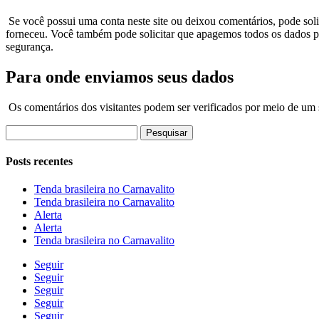
Se você possui uma conta neste site ou deixou comentários, pode so
forneceu. Você também pode solicitar que apagemos todos os dados pes
segurança.
Para onde enviamos seus dados
Os comentários dos visitantes podem ser verificados por meio de um
Pesquisar
por:
Posts recentes
Tenda brasileira no Carnavalito
Tenda brasileira no Carnavalito
Alerta
Alerta
Tenda brasileira no Carnavalito
Seguir
Seguir
Seguir
Seguir
Seguir