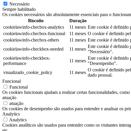
Necessário
Sempre habilitado
Os cookies necessários são absolutamente essenciais para o funcionam
Biscoito
Duração
cookielawinfo-checbox-analytics
11 meses
Este cookie é definido
cookielawinfo-checbox-funcional
11 meses
O cookie é definido pe
cookielawinfo-checbox-others
11 meses
Este cookie é definido
Este cookie é definido
cookielawinfo-checkbox-needed
11 meses
"Necessário".
cookielawinfo-checkbox-
Este cookie é definido
11 meses
performance
"Desempenho".
O cookie é definido pe
visualizado_cookie_policy
11 meses
dado pessoal.
Funcional
Funcional
Os cookies funcionais ajudam a realizar certas funcionalidades, como c
atuação
atuação
Os cookies de desempenho são usados para entender e analisar os prin
Analytics
Analytics
Cookies analíticos são usados para entender como os visitantes intera
etc.