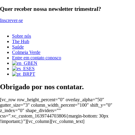
Quer receber nossa newsletter trimestral?
Inscrever-se
Sobre nós
The Hub
Saúde
Colmeia Verde
Entre em contato conosco
EN
ES
PT
Obrigado por nos contatar.
[vc_row row_height_percent=”0″ overlay_alpha=”50″
gutter_size=”3″ column_width_percent=”100″ shift_y=”0″
z_index=”0″ shape_dividers=””
css=”.vc_custom_1639744703806{margin-bottom: 30px
!important;}”][vc_column][vc_column_text]