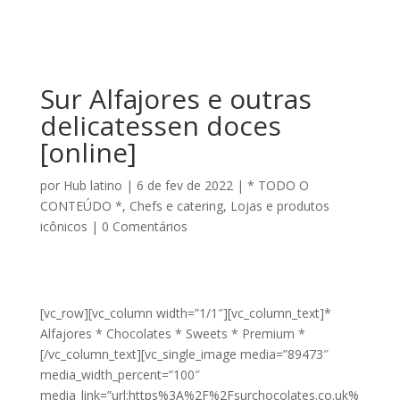
Sur Alfajores e outras
delicatessen doces
[online]
por
Hub latino
|
6 de fev de 2022
|
* TODO O
CONTEÚDO *
,
Chefs e catering
,
Lojas e produtos
icônicos
|
0 Comentários
[vc_row][vc_column width=”1/1″][vc_column_text]*
Alfajores * Chocolates * Sweets * Premium *
[/vc_column_text][vc_single_image media=”89473″
media_width_percent=”100″
media_link=”url:https%3A%2F%2Fsurchocolates.co.uk%