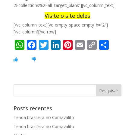
2Fcollections%2Fall|target:_blank”][vc_column_text]
Visite o site deles
[/vc_column_text][vc_empty_space empty_h=”2″]
[/vc_column][/vc_row]
W
F
T
Li
Pi
E
C
S
h
ac
w
n
nt
m
o
h
at
e
itt
k
er
ai
p
ar
s
b
er
e
e
l
y
e
A
o
dI
st
Li
p
o
n
n
p
k
k
Posts recentes
Tenda brasileira no Carnavalito
Tenda brasileira no Carnavalito