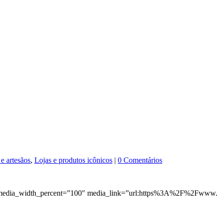
e artesãos
,
Lojas e produtos icônicos
|
0 Comentários
media_width_percent=”100″ media_link=”url:https%3A%2F%2Fwww.in