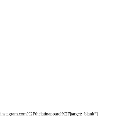
stagram.com%2Fthelatinapparel%2F|target:_blank”]