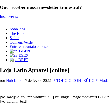
Quer receber nossa newsletter trimestral?
Inscrever-se
Sobre nós
The Hub
Saúde
Colmeia Verde
Entre em contato conosco
EN
ES
PT
Loja Latin Apparel [online]
por
Hub latino
|
7 de fev de 2022
|
* TODO O CONTEÚDO *
,
Moda 
[vc_row][vc_column width=”1/1″][vc_single_image media=”89503″ 
[vc_column_text]