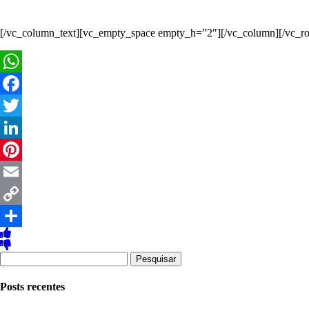
[/vc_column_text][vc_empty_space empty_h=”2″][/vc_column][/vc_r
WhatsApp
Facebook
Twitter
LinkedIn
Pinterest
Email
Copy
Link
Share
Pesquisar
por:
Posts recentes