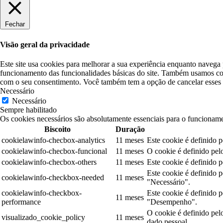
Fechar
Visão geral da privacidade
Este site usa cookies para melhorar a sua experiência enquanto navega 
funcionamento das funcionalidades básicas do site. Também usamos coo
com o seu consentimento. Você também tem a opção de cancelar esses c
Necessário
Necessário
Sempre habilitado
Os cookies necessários são absolutamente essenciais para o funcioname
Biscoito
Duração
cookielawinfo-checbox-analytics
11 meses
Este cookie é definido 
cookielawinfo-checbox-funcional
11 meses
O cookie é definido pel
cookielawinfo-checbox-others
11 meses
Este cookie é definido 
Este cookie é definido 
cookielawinfo-checkbox-needed
11 meses
"Necessário".
cookielawinfo-checkbox-
Este cookie é definido 
11 meses
performance
"Desempenho".
O cookie é definido pe
visualizado_cookie_policy
11 meses
dado pessoal.