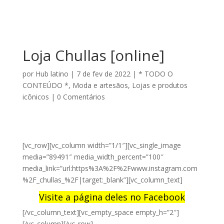
Loja Chullas [online]
por
Hub latino
|
7 de fev de 2022
|
* TODO O
CONTEÚDO *
,
Moda e artesãos
,
Lojas e produtos
icônicos
|
0 Comentários
[vc_row][vc_column width=”1/1″][vc_single_image
media=”89491″ media_width_percent=”100″
media_link=”url:https%3A%2F%2Fwww.instagram.com
%2F_chullas_%2F|target:_blank”][vc_column_text]
Visite a página deles no Facebook
[/vc_column_text][vc_empty_space empty_h=”2″]
[/vc_column][/vc_row]