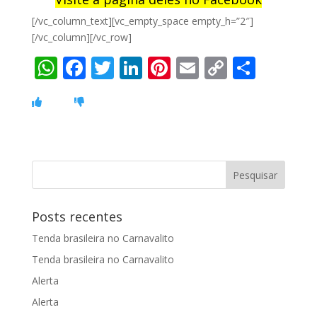
[/vc_column_text][vc_empty_space empty_h=”2″]
[/vc_column][/vc_row]
W
F
T
Li
Pi
E
C
S
h
ac
w
n
nt
m
o
h
at
e
itt
k
er
ai
p
ar
s
b
er
e
e
l
y
e
A
o
dI
st
Li
p
o
n
n
p
k
k
Posts recentes
Tenda brasileira no Carnavalito
Tenda brasileira no Carnavalito
Alerta
Alerta