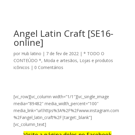
Angel Latin Craft [SE16-
online]
por
Hub latino
|
7 de fev de 2022
|
* TODO O
CONTEÚDO *
,
Moda e artesãos
,
Lojas e produtos
icônicos
|
0 Comentários
[vc_row][vc_column width=”1/1″][vc_single_image
media=”89482″ media_width_percent=”100″
media_link=”url:https%3A%2F%2Fwww.instagram.com
%2Fangel_latin_craft%2F|target:_blank”]
[vc_column_text]
Visite a página deles no Facebook