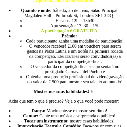
Aqui está a oferta interessante:
Quando e onde:
Sábado, 25 de maio, Salão Principal
Magdalen Hall – Purbrook St, Londres SE1 3DQ ️
Ensaios: 12h – 13h30
Apresentação: 13h30 – 15h
A participação é GRATUITA
Prêmio:
Cada participante ganha uma medalha de participação!
O vencedor receberá £100 em vouchers para serem
gastos na Plaza Latina e um troféu na primeira rodada
da competição. Ele/Ela/Eles serão convidados(as) a
participar da competição final.
O vencedor da competição final se apresentará no
prestigiado Carnaval del Pueblo e
Obtenha uma produção profissional de vídeo/gravação
no valor de £ 500 para mostrar seu talento ao mundo!
Mostre-nos suas habilidades!
‍♀️
Acha que tem o que é preciso? Veja o que você pode mostrar:
Dança:
Movimente-se e mostre seu ritmo!
Cantar:
Cante uma música e surpreenda o público!
Tocar um instrumento:
mostre essas habilidades!
Improvisação Teatral e Comédia:
Faça-nos rir com suas