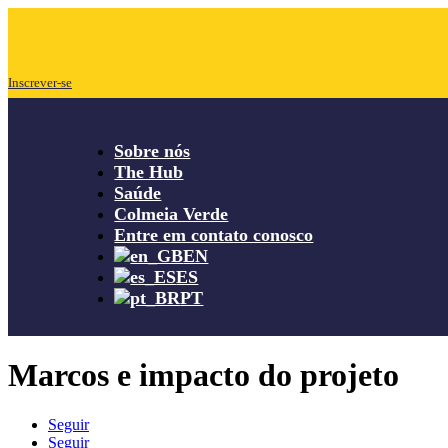
Inscrever-se
Sobre nós
The Hub
Saúde
Colmeia Verde
Entre em contato conosco
EN
ES
PT
Marcos e impacto do projeto
Seguir
Seguir