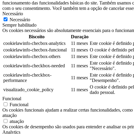
funcionamento das funcionalidades básicas do site. Também usamos co
com o seu consentimento. Você também tem a opção de cancelar esses 
Necessário
Necessário
Sempre habilitado
Os cookies necessários são absolutamente essenciais para o funcionam
Biscoito
Duração
cookielawinfo-checbox-analytics
11 meses
Este cookie é definido
cookielawinfo-checbox-funcional
11 meses
O cookie é definido pe
cookielawinfo-checbox-others
11 meses
Este cookie é definido
Este cookie é definido
cookielawinfo-checkbox-needed
11 meses
"Necessário".
cookielawinfo-checkbox-
Este cookie é definido
11 meses
performance
"Desempenho".
O cookie é definido pe
visualizado_cookie_policy
11 meses
dado pessoal.
Funcional
Funcional
Os cookies funcionais ajudam a realizar certas funcionalidades, como c
atuação
atuação
Os cookies de desempenho são usados para entender e analisar os prin
Analytics