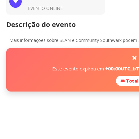
EVENTO ONLINE
Descrição do evento
Mais informações sobre SLAN e Community Southwark podem 
❌ 
Este evento expirou em
+00:00UTC_bTe
🎟 Total