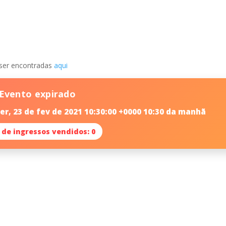
ser encontradas
aqui
Evento expirado
r, 23 de fev de 2021 10:30:00 +0000 10:30 da manhã
 de ingressos vendidos: 0