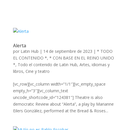
Alerta
por
Latin Hub
|
14 de septiembre de 2023
|
* TODO
EL CONTENIDO *
,
* CON BASE EN EL REINO UNIDO
*
,
Todo el contenido de Latin Hub
,
Artes, idiomas y
libros
,
Cine y teatro
[vc_row][vc_column width=”1/1″][vc_empty_space
empty_h=”3″][vc_column_text
uncode_shortcode_id=”124381″] Theatre is also
democratic Review about “Alerta”, a play by Marianne
Eilers Gonzàlez, performed at the Bread & Roses...