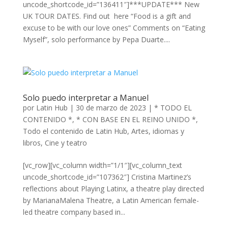
uncode_shortcode_id=”136411″]***UPDATE*** New
UK TOUR DATES. Find out here “Food is a gift and
excuse to be with our love ones” Comments on “Eating
Myself”, solo performance by Pepa Duarte....
Solo puedo interpretar a Manuel
por
Latin Hub
|
30 de marzo de 2023
|
* TODO EL
CONTENIDO *
,
* CON BASE EN EL REINO UNIDO *
,
Todo el contenido de Latin Hub
,
Artes, idiomas y
libros
,
Cine y teatro
[vc_row][vc_column width=”1/1″][vc_column_text
uncode_shortcode_id=”107362″] Cristina Martinez’s
reflections about Playing Latinx, a theatre play directed
by MarianaMalena Theatre, a Latin American female-
led theatre company based in...