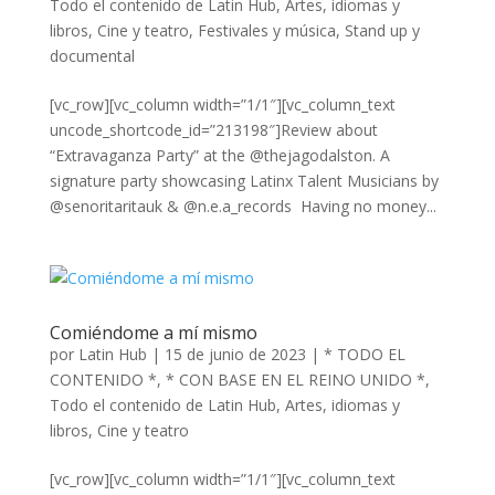
Todo el contenido de Latin Hub
,
Artes, idiomas y
libros
,
Cine y teatro
,
Festivales y música
,
Stand up y
documental
[vc_row][vc_column width=”1/1″][vc_column_text
uncode_shortcode_id=”213198″]Review about
“Extravaganza Party” at the @thejagodalston. A
signature party showcasing Latinx Talent Musicians by
@senoritaritauk & @n.e.a_records Having no money...
Comiéndome a mí mismo
por
Latin Hub
|
15 de junio de 2023
|
* TODO EL
CONTENIDO *
,
* CON BASE EN EL REINO UNIDO *
,
Todo el contenido de Latin Hub
,
Artes, idiomas y
libros
,
Cine y teatro
[vc_row][vc_column width=”1/1″][vc_column_text